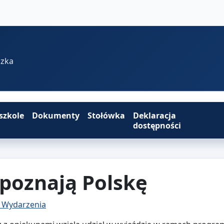
szka
szkole
Dokumenty
Stołówka
Deklaracja
dostępności
 poznają Polskę
- Wydarzenia