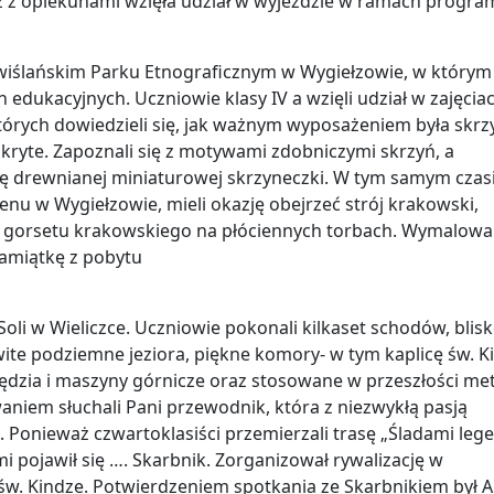
z z opiekunami wzięła udział w wyjeździe w ramach progra
wiślańskim Parku Etnograficznym w Wygiełzowie, w którym
h edukacyjnych. Uczniowie klasy IV a wzięli udział w zajęcia
tórych dowiedzieli się, jak ważnym wyposażeniem była skrzy
j ukryte. Zapoznali się z motywami zdobniczymi skrzyń, a
ję drewnianej miniaturowej skrzyneczki. W tym samym czas
senu w Wygiełzowie, mieli okazję obejrzeć strój krakowski,
z gorsetu krakowskiego na płóciennych torbach. Wymalow
pamiątkę z pobytu
i w Wieliczce. Uczniowie pokonali kilkaset schodów, blisk
ite podziemne jeziora, piękne komory- w tym kaplicę św. Ki
zędzia i maszyny górnicze oraz stosowane w przeszłości me
waniem słuchali Pani przewodnik, która z niezwykłą pasją
 Ponieważ czwartoklasiści przemierzali trasę „Śladami lege
i pojawił się …. Skarbnik. Zorganizował rywalizację w
 św. Kindze. Potwierdzeniem spotkania ze Skarbnikiem był A