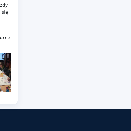
ażdy
 się
ierne