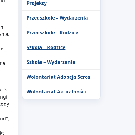
mu
Projekty
Przedszkole – Wydarzenia
ch
Przedszkole – Rodzice
nia,
Szkoła – Rodzice
ie
Szkoła – Wydarzenia
ane
Wolontariat Adopcja Serca
o 3
Wolontariat Aktualności
ngi,
tody
nd”,
kt