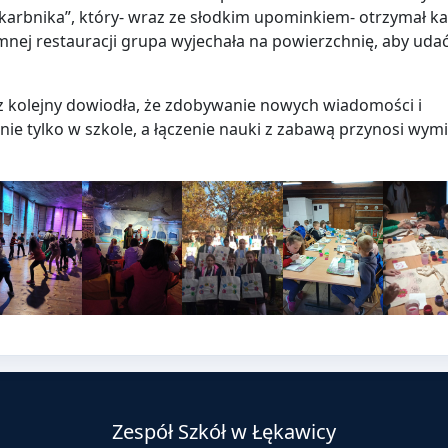
Skarbnika”, który- wraz ze słodkim upominkiem- otrzymał k
mnej restauracji grupa wyjechała na powierzchnię, aby udać
az kolejny dowiodła, że zdobywanie nowych wiadomości i
ie tylko w szkole, a łączenie nauki z zabawą przynosi wym
Zespół Szkół w Łękawicy