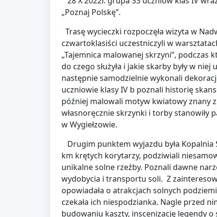
28 X 2022r. grupa 33 uczniów klas IV wra
„Poznaj Polskę”.
Trasę wycieczki rozpoczęła wizyta w Nad
czwartoklasiści uczestniczyli w warsztatac
„Tajemnica malowanej skrzyni”, podczas k
do czego służyła i jakie skarby były w nie
następnie samodzielnie wykonali dekorac
uczniowie klasy IV b poznali historię skan
później malowali motyw kwiatowy znany 
własnoręcznie skrzynki i torby stanowiły 
w Wygiełzowie.
Drugim punktem wyjazdu była Kopalnia Sol
km krętych korytarzy, podziwiali niesamow
unikalne solne rzeźby. Poznali dawne nar
wydobycia i transportu soli. Z zaintereso
opowiadała o atrakcjach solnych podziemi.
czekała ich niespodzianka. Nagle przed nim
budowaniu kaszty, inscenizację legendy o