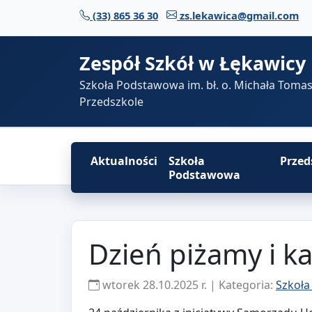
Przejdź do treści
(33) 865 36 30
zs.lekawica@gmail.com
Zespół Szkół w Łękawicy
Szkoła Podstawowa im. bł. o. Michała Toma
Przedszkole
Aktualności
Szkoła
Przed
Podstawowa
Dzień piżamy i ka
wtorek 28.10.2025 r. | Kategoria:
Szkoła