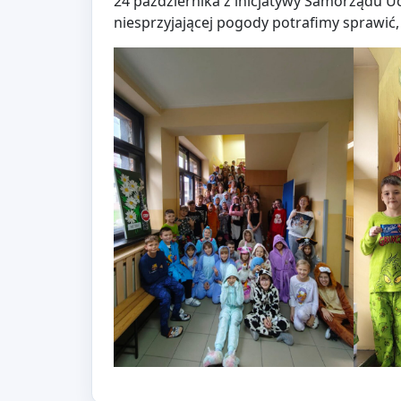
24 października z inicjatywy Samorządu Uc
niesprzyjającej pogody potrafimy sprawić,