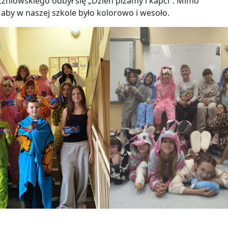
zniowskiego odbył się „Dzień piżamy i kapci”. Mimo
 aby w naszej szkole było kolorowo i wesoło.