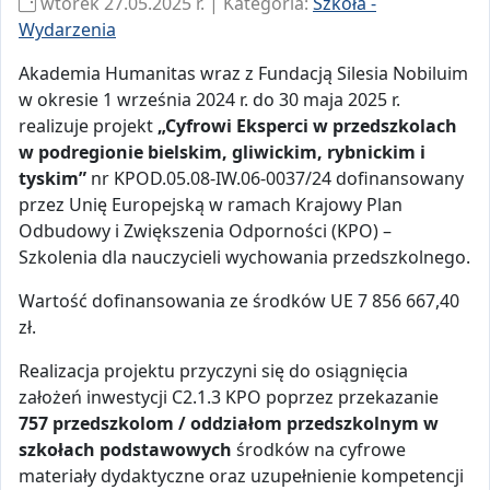
wtorek 27.05.2025 r. | Kategoria:
Szkoła -
Wydarzenia
Akademia Humanitas wraz z Fundacją Silesia Nobiluim
w okresie 1 września 2024 r. do 30 maja 2025 r.
realizuje projekt
„Cyfrowi Eksperci w przedszkolach
w podregionie bielskim, gliwickim, rybnickim i
tyskim”
nr KPOD.05.08-IW.06-0037/24 dofinansowany
przez Unię Europejską w ramach Krajowy Plan
Odbudowy i Zwiększenia Odporności (KPO) –
Szkolenia dla nauczycieli wychowania przedszkolnego.
Wartość dofinansowania ze środków UE 7 856 667,40
zł.
Realizacja projektu przyczyni się do osiągnięcia
założeń inwestycji C2.1.3 KPO poprzez przekazanie
757 przedszkolom / oddziałom przedszkolnym w
szkołach podstawowych
środków na cyfrowe
materiały dydaktyczne oraz uzupełnienie kompetencji