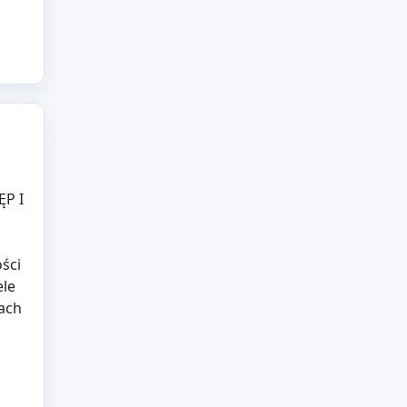
ĘP I
ści
ele
ach