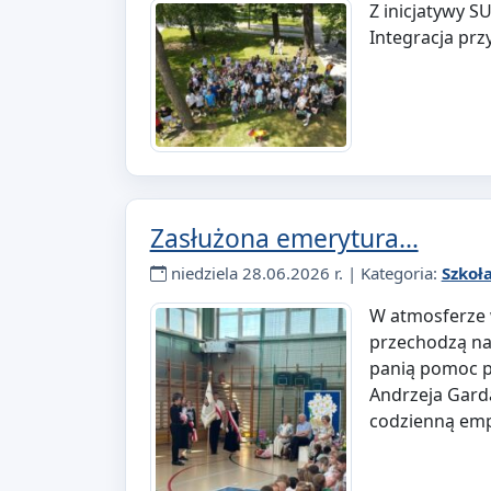
Z inicjatywy S
Integracja prz
Zasłużona emerytura…
niedziela 28.06.2026 r. | Kategoria:
Szkoł
W atmosferze 
przechodzą na 
panią pomoc p
Andrzeja Garda
codzienną emp