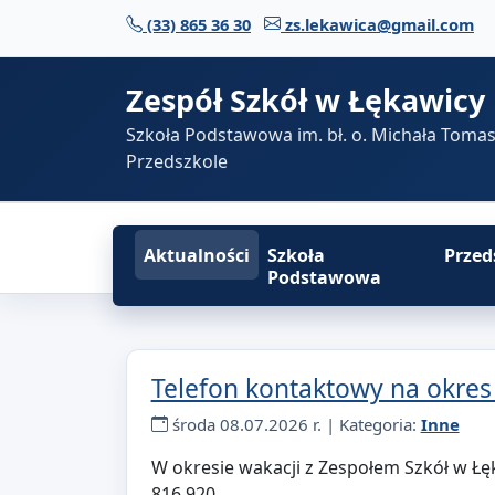
Przejdź do treści
(33) 865 36 30
zs.lekawica@gmail.com
Zespół Szkół w Łękawicy
Szkoła Podstawowa im. bł. o. Michała Toma
Przedszkole
Aktualności
Szkoła
Przed
Podstawowa
Aktualności
Telefon kontaktowy na okres
środa 08.07.2026 r. | Kategoria:
Inne
W okresie wakacji z Zespołem Szkół w Ł
816 920.