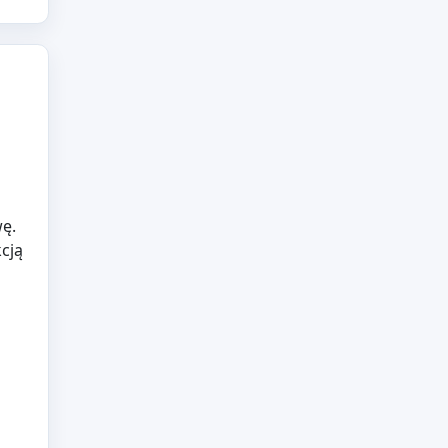
wę.
cją