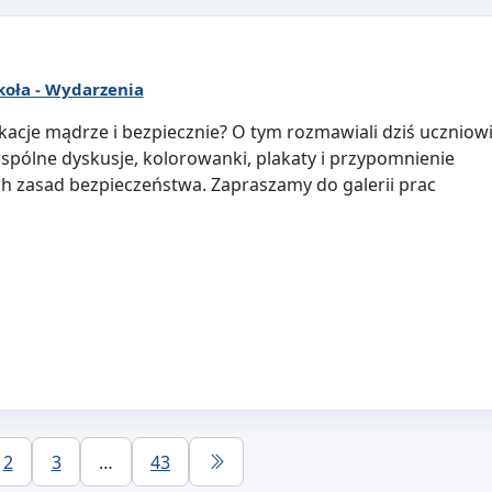
koła - Wydarzenia
kacje mądrze i bezpiecznie? O tym rozmawiali dziś uczniow
 wspólne dyskusje, kolorowanki, plakaty i przypomnienie
ch zasad bezpieczeństwa. Zapraszamy do galerii prac
2
3
…
43
Następna strona