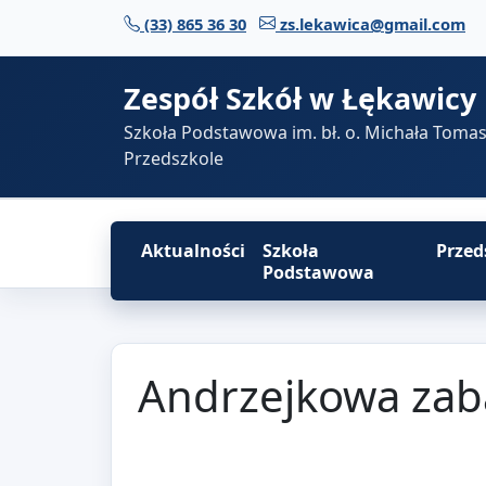
Przejdź do treści
(33) 865 36 30
zs.lekawica@gmail.com
Zespół Szkół w Łękawicy
Szkoła Podstawowa im. bł. o. Michała Toma
Przedszkole
Aktualności
Szkoła
Przed
Podstawowa
Andrzejkowa