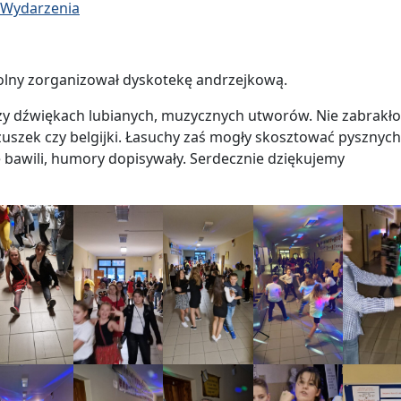
- Wydarzenia
olny zorganizował dyskotekę andrzejkową.
 przy dźwiękach lubianych, muzycznych utworów. Nie zabrakło
zuszek czy belgijki. Łasuchy zaś mogły skosztować pysznyc
 bawili, humory dopisywały. Serdecznie dziękujemy