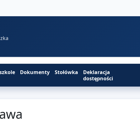
szka
szkole
Dokumenty
Stołówka
Deklaracja
dostępności
 zabawa