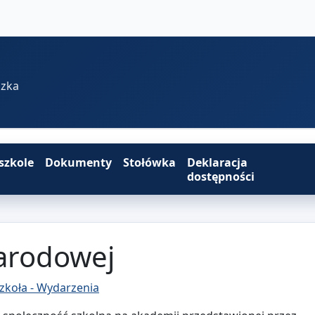
szka
szkole
Dokumenty
Stołówka
Deklaracja
dostępności
Narodowej
zkoła - Wydarzenia