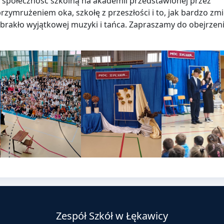
 społeczność szkolną na akademii przedstawionej przez
przymrużeniem oka, szkołę z przeszłości i to, jak bardzo zmi
abrakło wyjątkowej muzyki i tańca. Zapraszamy do obejrzen
Zespół Szkół w Łękawicy