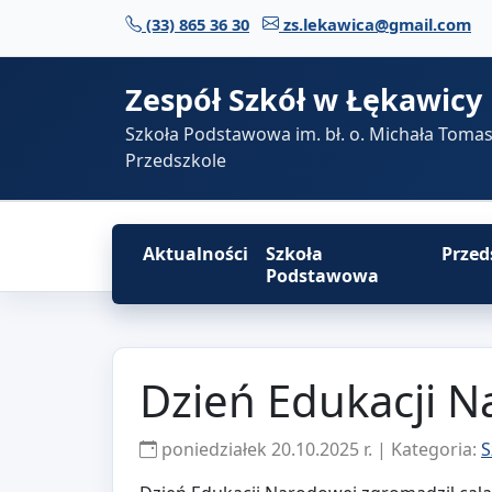
Przejdź do treści
(33) 865 36 30
zs.lekawica@gmail.com
Zespół Szkół w Łękawicy
Szkoła Podstawowa im. bł. o. Michała Toma
Przedszkole
Aktualności
Szkoła
Przed
Podstawowa
Dzień Edukacji 
poniedziałek 20.10.2025 r. | Kategoria:
S