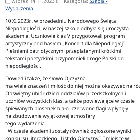
wtorek 14.11.2023 r. | Kategoria:
Szkoła -
Wydarzenia
10 XI 2023r., w przededniu Narodowego Święta
Niepodległości, w naszej szkole odbyła się uroczysta
akademia. Uczniowie klas V przygotowali program
artystyczny pod hasłem „Koncert dla Niepodległej”.
Pieśniami patriotycznymi przeplatanymi krótkimi
tekstami poetyckimi przypomnieli drogę Polski do
niepodległości.
Dowiedli także, że słowo Ojczyzna
ma wiele znaczeń i miłość do niej można okazywać na ró
Odświętny ubiór dzieci oddziałów przedszkolnych i
uczniów wszystkich klas, a także powiewające w czasie
śpiewanych piosenek biało- czerwone flagi wpłynęły
na zbudowanie wyjątkowej atmosfery
tego wydarzenia.
W czasie akademii zostały również ogłoszone wyniki
konkursu literackiego „List do Ojczyzny”. I miejsce w