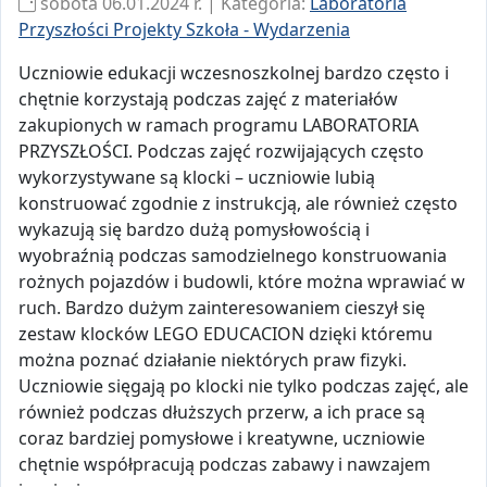
sobota 06.01.2024 r. | Kategoria:
Laboratoria
Przyszłości
Projekty
Szkoła - Wydarzenia
Uczniowie edukacji wczesnoszkolnej bardzo często i
chętnie korzystają podczas zajęć z materiałów
zakupionych w ramach programu LABORATORIA
PRZYSZŁOŚCI. Podczas zajęć rozwijających często
wykorzystywane są klocki – uczniowie lubią
konstruować zgodnie z instrukcją, ale również często
wykazują się bardzo dużą pomysłowością i
wyobraźnią podczas samodzielnego konstruowania
rożnych pojazdów i budowli, które można wprawiać w
ruch. Bardzo dużym zainteresowaniem cieszył się
zestaw klocków LEGO EDUCACION dzięki któremu
można poznać działanie niektórych praw fizyki.
Uczniowie sięgają po klocki nie tylko podczas zajęć, ale
również podczas dłuższych przerw, a ich prace są
coraz bardziej pomysłowe i kreatywne, uczniowie
chętnie współpracują podczas zabawy i nawzajem