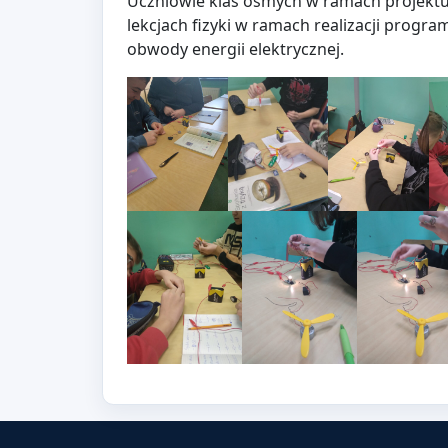
Uczniowie klas ósmych w ramach projektu L
lekcjach fizyki w ramach realizacji prog
obwody energii elektrycznej.