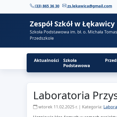
Przejdź do treści
(33) 865 36 30
zs.lekawica@gmail.com
Zespół Szkół w Łękawicy
Szkoła Podstawowa im. bł. o. Michała Toma
Przedszkole
Aktualności
Szkoła
Przed
Podstawowa
Laboratoria Przys
wtorek 11.02.2025 r. | Kategoria:
Labora