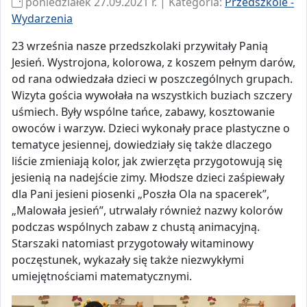
poniedziałek 27.09.2021 r. | Kategoria:
Przedszkole -
Wydarzenia
23 września nasze przedszkolaki przywitały Panią
Jesień. Wystrojona, kolorowa, z koszem pełnym darów,
od rana odwiedzała dzieci w poszczególnych grupach.
Wizyta gościa wywołała na wszystkich buziach szczery
uśmiech. Były wspólne tańce, zabawy, kosztowanie
owoców i warzyw. Dzieci wykonały prace plastyczne o
tematyce jesiennej, dowiedziały się także dlaczego
liście zmieniają kolor, jak zwierzęta przygotowują się
jesienią na nadejście zimy. Młodsze dzieci zaśpiewały
dla Pani jesieni piosenki „Poszła Ola na spacerek”,
„Malowała jesień”, utrwalały również nazwy kolorów
podczas wspólnych zabaw z chustą animacyjną.
Starszaki natomiast przygotowały witaminowy
poczęstunek, wykazały się także niezwykłymi
umiejętnościami matematycznymi.