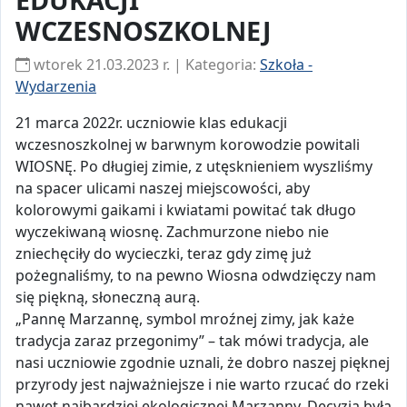
WCZESNOSZKOLNEJ
wtorek 21.03.2023 r. | Kategoria:
Szkoła -
Wydarzenia
21 marca 2022r. uczniowie klas edukacji
wczesnoszkolnej w barwnym korowodzie powitali
WIOSNĘ. Po długiej zimie, z utęsknieniem wyszliśmy
na spacer ulicami naszej miejscowości, aby
kolorowymi gaikami i kwiatami powitać tak długo
wyczekiwaną wiosnę. Zachmurzone niebo nie
zniechęciły do wycieczki, teraz gdy zimę już
pożegnaliśmy, to na pewno Wiosna odwdzięczy nam
się piękną, słoneczną aurą.
„Pannę Marzannę, symbol mroźnej zimy, jak każe
tradycja zaraz przegonimy” – tak mówi tradycja, ale
nasi uczniowie zgodnie uznali, że dobro naszej pięknej
przyrody jest najważniejsze i nie warto rzucać do rzeki
nawet najbardziej ekologicznej Marzanny. Decyzja była