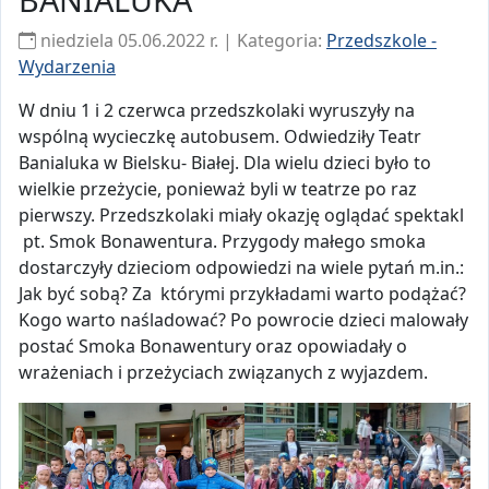
niedziela 05.06.2022 r. | Kategoria:
Przedszkole -
Wydarzenia
W dniu 1 i 2 czerwca przedszkolaki wyruszyły na
wspólną wycieczkę autobusem. Odwiedziły Teatr
Banialuka w Bielsku- Białej. Dla wielu dzieci było to
wielkie przeżycie, ponieważ byli w teatrze po raz
pierwszy. Przedszkolaki miały okazję oglądać spektakl
pt. Smok Bonawentura. Przygody małego smoka
dostarczyły dzieciom odpowiedzi na wiele pytań m.in.:
Jak być sobą? Za którymi przykładami warto podążać?
Kogo warto naśladować? Po powrocie dzieci malowały
postać Smoka Bonawentury oraz opowiadały o
wrażeniach i przeżyciach związanych z wyjazdem.