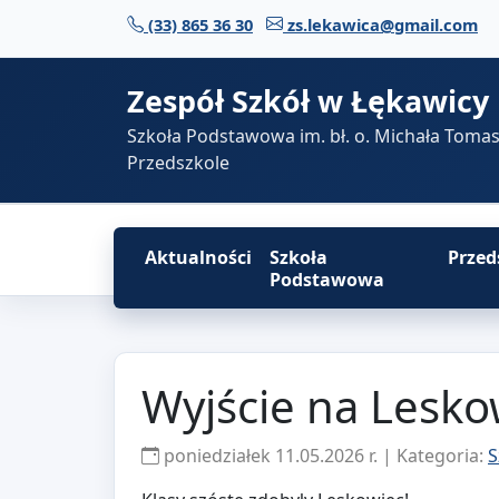
Przejdź do treści
(33) 865 36 30
zs.lekawica@gmail.com
Zespół Szkół w Łękawicy
Szkoła Podstawowa im. bł. o. Michała Toma
Przedszkole
Aktualności
Szkoła
Przed
Podstawowa
Wyjście na Lesko
poniedziałek 11.05.2026 r. | Kategoria:
S