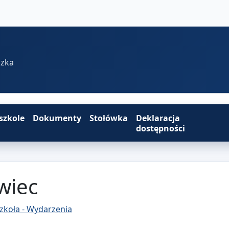
szka
szkole
Dokumenty
Stołówka
Deklaracja
dostępności
wiec
zkoła - Wydarzenia