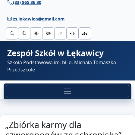
(33) 865 36 30
Przejdź do treści
zs.lekawica@gmail.com
Zespół Szkół w Łękawicy
Szkoła Podstawowa im. bł. o. Michała Tomaszka
Przedszkole
„Zbiórka karmy dla
czworonogów ze schroniska”