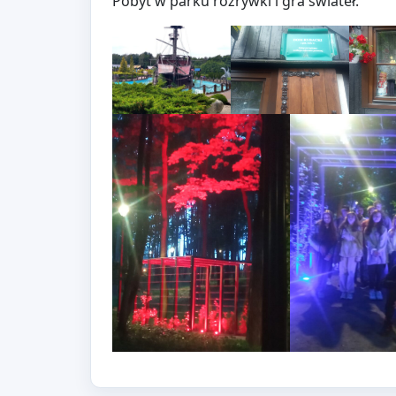
Pobyt w parku rozrywki i gra świateł.