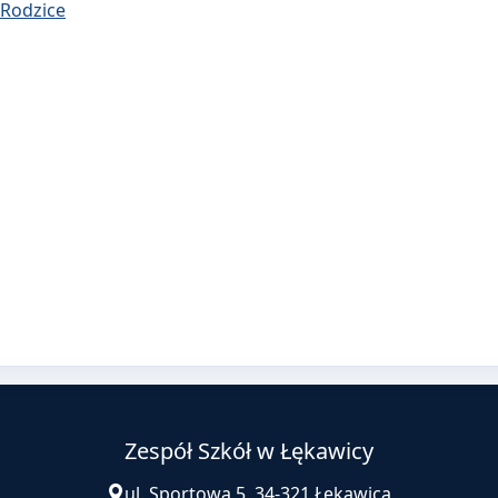
 Rodzice
Zespół Szkół w Łękawicy
ul. Sportowa 5, 34-321 Łękawica