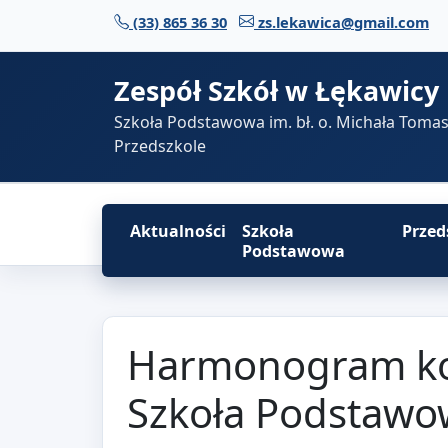
Przejdź do treści
(33) 865 36 30
zs.lekawica@gmail.com
Zespół Szkół w Łękawicy
Szkoła Podstawowa im. bł. o. Michała Toma
Przedszkole
Aktualności
Szkoła
Przed
Podstawowa
Harmonogram kons
Szkoła Podstawo