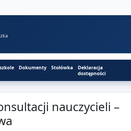
szka
szkole
Dokumenty
Stołówka
Deklaracja
dostępności
ultacji nauczycieli –
wa