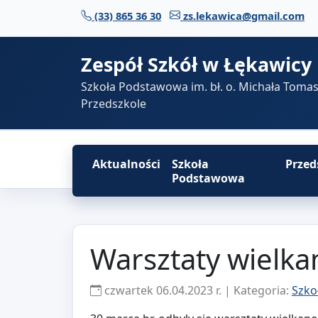
Przejdź do treści
(33) 865 36 30
zs.lekawica@gmail.com
Zespół Szkół w Łękawicy
Szkoła Podstawowa im. bł. o. Michała Toma
Przedszkole
Aktualności
Szkoła
Przed
Podstawowa
Warsztaty wielk
czwartek 06.04.2023 r. | Kategoria:
Szko