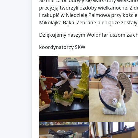
30 marca br. odbyły się warsztaty wielkan
precyzją tworzyli ozdoby wielkanocne. Z d
i zakupić w Niedzielę Palmową przy koście
Mikołajka Bąka. Zebrane pieniądze zostały
Dziękujemy naszym Wolontariuszom za chę
koordynatorzy SKW