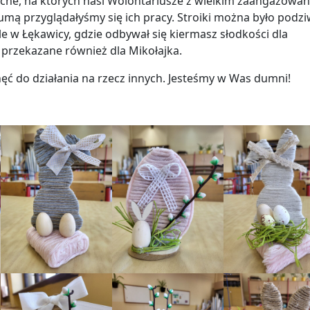
ocne, na których nasi Wolontariusze z wielkim zaangażowan
umą przyglądałyśmy się ich pracy. Stroiki można było podzi
le w Łękawicy, gdzie odbywał się kiermasz słodkości dla
 przekazane również dla Mikołajka.
ć do działania na rzecz innych. Jesteśmy w Was dumni!