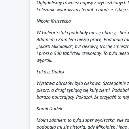
Oglądaliśmy również napisy z wyrzeźbionych li
koleżanki wybrałyśmy temat o modzie. Obejrzel
Nikola Kruszecka
W Galerii Sztuki podobały mi się obrazy, choć
Adamem i Kamilem niezłą pracę. Podobała mi si
„Skarb Mikołajka”, był ciekawy, trochę śmiesz
i prosi o 500 tabliczek czekolady. To była n
wybrali.
Łukasz Dudek
Wystawa obrazów była ciekawa. Szczególnie z
pieprz, a drugi sypiącą się kulę ziemi. Podob
bardzo pouczający. Pokazał, że przyjaźń to na
Kamil Dudek
Moim zdaniem to była super wycieczka. Nie zap
podobała mi się historia, gdy Mikołajek i jego