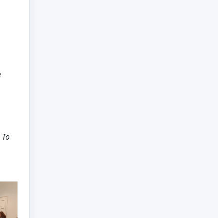
e
 To