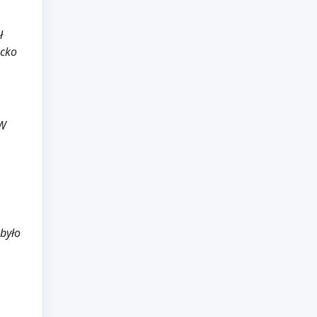
ł
ecko
 W
 było