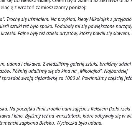
rali się do Bielska-Białej. Celem była Galera Sztuki BWA oraz 
Relację z wrażeń zamieszczamy poniżej:
a”. Trochę się uśmiałem. Na przykład, kiedy Mikołajek z przyjaci
alerii sztuki też było spoko. Podobały mi się powiększone narząd
krzesła. Fajne były też dzieła artystów, którzy bawili się słowem,
 udana i ciekawa. Zwiedziliśmy galerię sztuki, braliśmy udział
zów. Później udaliśmy się do kina na „Mikołajka”. Najbardziej
ł sprzedać swoją ciężarówkę za 1000 zł. Powinniśmy częściej jeźd
ska. Na początku Pani zrobiła nam zdjęcie z Reksiem (koło rzeki
awa i kino. Byliśmy też na warsztatach, które odbywały się w wil
stamencie zapisana Bielsku. Wycieczka była udana.