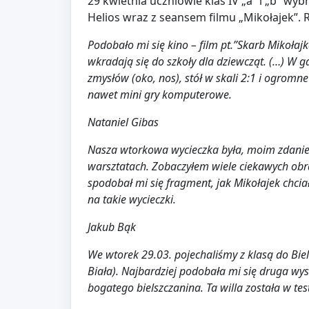
29 kwietnia uczniowie klas IV „a” i „b” wyb
Helios wraz z seansem filmu „Mikołajek”. 
Podobało mi się kino – film pt.”Skarb Mikołajk
wkradają się do szkoły dla dziewcząt. (…) W g
zmysłów (oko, nos), stół w skali 2:1 i ogromne 
nawet mini gry komputerowe.
Nataniel Gibas
Nasza wtorkowa wycieczka była, moim zdaniem,
warsztatach. Zobaczyłem wiele ciekawych obra
spodobał mi się fragment, jak Mikołajek chcia
na takie wycieczki.
Jakub Bąk
We wtorek 29.03. pojechaliśmy z klasą do Biel
Biała). Najbardziej podobała mi się druga wyst
bogatego bielszczanina. Ta willa została w te