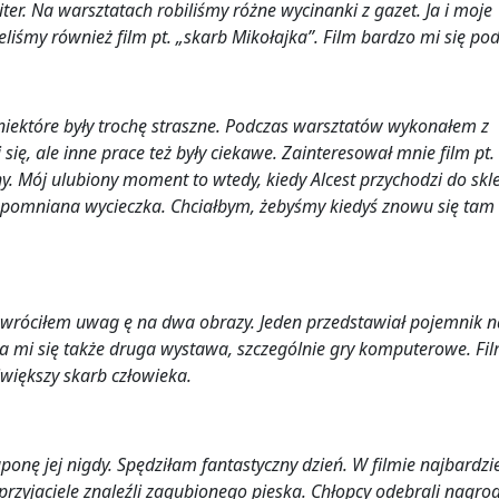
ter. Na warsztatach robiliśmy różne wycinanki z gazet. Ja i moje
iśmy również film pt. „skarb Mikołajka”. Film bardzo mi się po
 niektóre były trochę straszne. Podczas warsztatów wykonałem z
ę, ale inne prace też były ciekawe. Zainteresował mnie film pt.
ny. Mój ulubiony moment to wtedy, kiedy Alcest przychodzi do skl
iezapomniana wycieczka. Chciałbym, żebyśmy kiedyś znowu się tam
wróciłem uwag ę na dwa obrazy. Jeden przedstawiał pojemnik n
ała mi się także druga wystawa, szczególnie gry komputerowe. Fil
jwiększy skarb człowieka.
onę jej nigdy. Spędziłam fantastyczny dzień. W filmie najbardzie
 przyjaciele znaleźli zagubionego pieska. Chłopcy odebrali nagrod