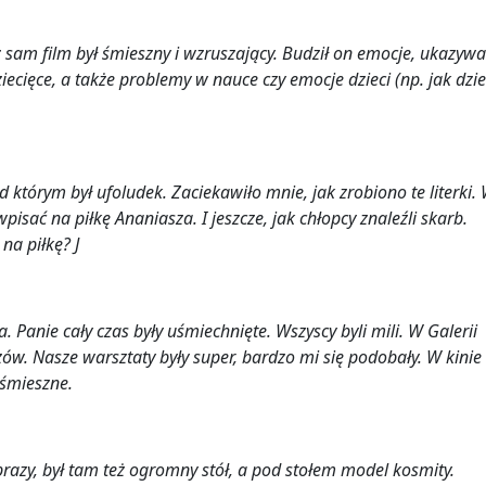
ż sam film był śmieszny i wzruszający. Budził on emocje, ukazywa
ecięce, a także problemy w nauce czy emocje dzieci (np. jak dzi
d którym był ufoludek. Zaciekawiło mnie, jak zrobiono te literki.
wpisać na piłkę Ananiasza. I jeszcze, jak chłopcy znaleźli skarb.
 na piłkę?
J
 Panie cały czas były uśmiechnięte. Wszyscy byli mili. W Galerii
w. Nasze warsztaty były super, bardzo mi się podobały. W kinie
 śmieszne.
razy, był tam też ogromny stół, a pod stołem model kosmity.