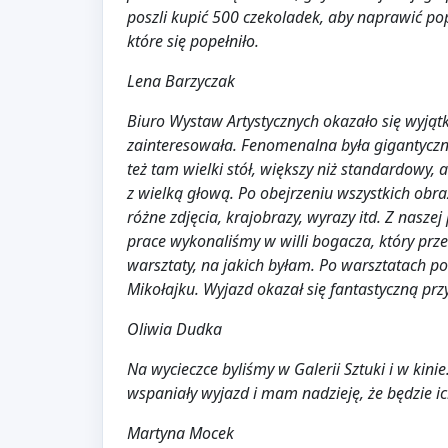
poszli kupić 500 czekoladek, aby naprawić pop
które się popełniło.
Lena Barzyczak
Biuro Wystaw Artystycznych okazało się wyj
zainteresowała. Fenomenalna była gigantyczn
też tam wielki stół, większy niż standardowy, a
z wielką głową. Po obejrzeniu wszystkich obr
różne zdjęcia, krajobrazy, wyrazy itd. Z nasze
prace wykonaliśmy w willi bogacza, który przed
warsztaty, na jakich byłam. Po warsztatach pos
Mikołajku. Wyjazd okazał się fantastyczną pr
Oliwia Dudka
Na wycieczce byliśmy w Galerii Sztuki i w kini
wspaniały wyjazd i mam nadzieję, że będzie ic
Martyna Mocek