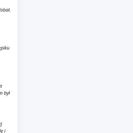
dobał.
epiku
a
m był
j
ę i