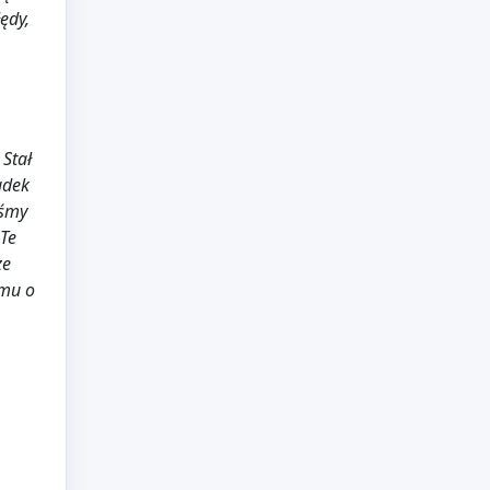
ędy,
Stał
udek
iśmy
 Te
ze
lmu o