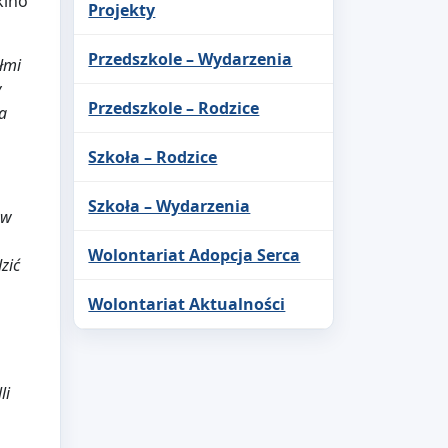
kino
Projekty
Przedszkole – Wydarzenia
ółmi
y
Przedszkole – Rodzice
 a
Szkoła – Rodzice
Szkoła – Wydarzenia
 w
Wolontariat Adopcja Serca
zić
Wolontariat Aktualności
li