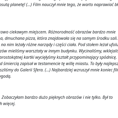
sutą planetę! (…) Film nauczył mnie tego, że warto naprawiać bł
ątkowo ciekawym miejscem. Różnorodność obrazów bardzo mnie
a, dmuchana pizza, która znajdowała się na samym środku sali. 
 na nim leżały różne narządy i części ciała. Pod stołem leżał ufol
azów mieliśmy warsztaty w innym budynku. Wycinaliśmy, wklejal
j prostokątnej kartki wycięłyśmy kształt przypominający spódnicę.
 śmiercią zapisał w testamencie tę willę miastu. To były najleps
zliśmy do Galerii Sfera. (…) Najbardziej wzruszył mnie koniec fi
zygodą.
e. Zobaczyłam bardzo dużo pięknych obrazów i nie tylko. Był to
h więcej.